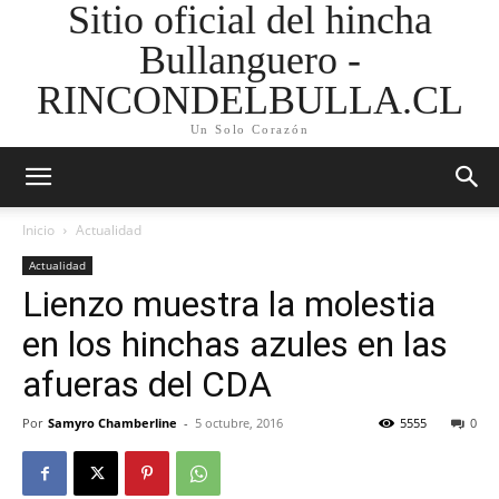
Sitio oficial del hincha
Bullanguero -
RINCONDELBULLA.CL
Un Solo Corazón
Inicio
Actualidad
Actualidad
Lienzo muestra la molestia
en los hinchas azules en las
afueras del CDA
Por
Samyro Chamberline
-
5 octubre, 2016
5555
0