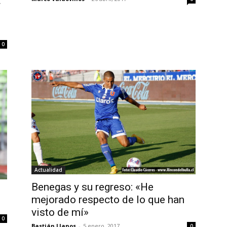
r
0
Actualidad
Benegas y su regreso: «He
mejorado respecto de lo que han
visto de mí»
0
Bastián Llanos
-
5 enero, 2017
0