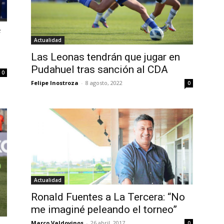
f
Actualidad
Las Leonas tendrán que jugar en
Pudahuel tras sanción al CDA
0
Felipe Inostroza
-
8 agosto, 2022
0
Actualidad
Ronald Fuentes a La Tercera: “No
me imaginé peleando el torneo”
Marco Valdovinos
-
26 abril, 2017
0