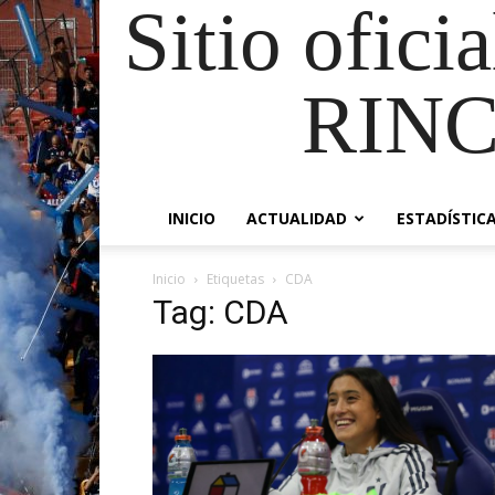
Sitio ofici
RIN
INICIO
ACTUALIDAD
ESTADÍSTIC
Inicio
Etiquetas
CDA
Tag: CDA