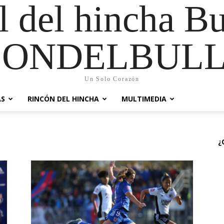
al del hincha B
CONDELBULL
Un Solo Corazón
AS
RINCÓN DEL HINCHA
MULTIMEDIA
¿