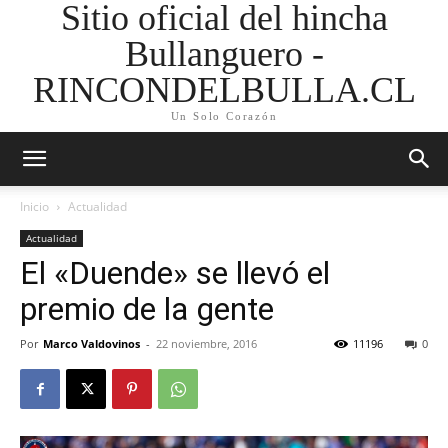
Sitio oficial del hincha
Bullanguero -
RINCONDELBULLA.CL
Un Solo Corazón
Inicio
Actualidad
Actualidad
El «Duende» se llevó el
premio de la gente
Por
Marco Valdovinos
-
22 noviembre, 2016
11196
0