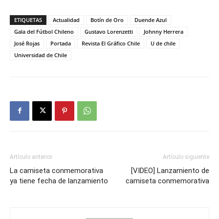
ETIQUETAS
Actualidad
Botín de Oro
Duende Azul
Gala del Fútbol Chileno
Gustavo Lorenzetti
Johnny Herrera
José Rojas
Portada
Revista El Gráfico Chile
U de chile
Universidad de Chile
Artículo anterior
Artículo siguiente
La camiseta conmemorativa
[VIDEO] Lanzamiento de
ya tiene fecha de lanzamiento
camiseta conmemorativa