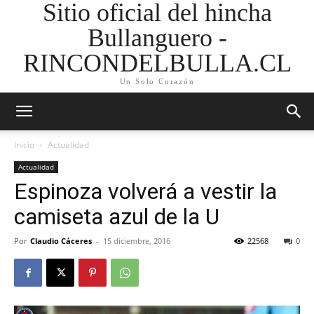
Sitio oficial del hincha
Bullanguero -
RINCONDELBULLA.CL
Un Solo Corazón
Inicio
Actualidad
Actualidad
Espinoza volverá a vestir la
camiseta azul de la U
Por
Claudio Cáceres
-
15 diciembre, 2016
22568
0