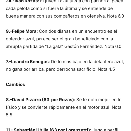
24.-Ivan Rozas:
El juvenil azul juega con pachorra, pelea
cada pelota como si fuera la última y se entiende de
buena manera con sus compañeros en ofensiva. Nota 6.0
9.-Felipe Mora:
Con dos dianas en un encuentro es el
goleador azul, parece ser el gran beneficiado con la
abrupta partida de “La gata” Gastón Fernández. Nota 6.0
7.-Leandro Benegas:
De lo más bajo en la delantera azul,
no gana por arriba, pero derrocha sacrificio. Nota 4.5
Cambios
8.-David Pizarro (63’ por Rozas):
Se le nota mejor en lo
físico y se convierte rápidamente en el motor azul. Nota
5.5
11.- Sebastián Ubilla (63 por Lorenzetti):
Jugo a perfil