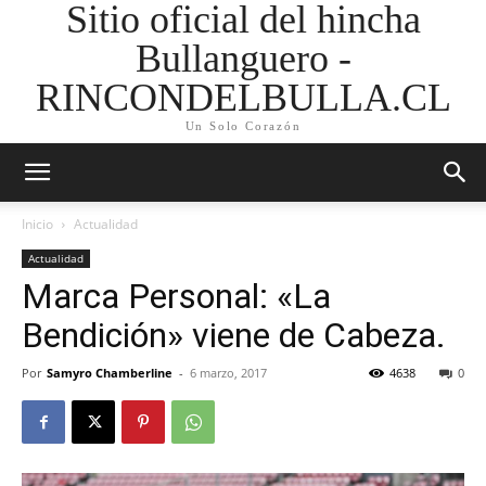
Sitio oficial del hincha
Bullanguero -
RINCONDELBULLA.CL
Un Solo Corazón
Inicio
Actualidad
Actualidad
Marca Personal: «La
Bendición» viene de Cabeza.
Por
Samyro Chamberline
-
6 marzo, 2017
4638
0