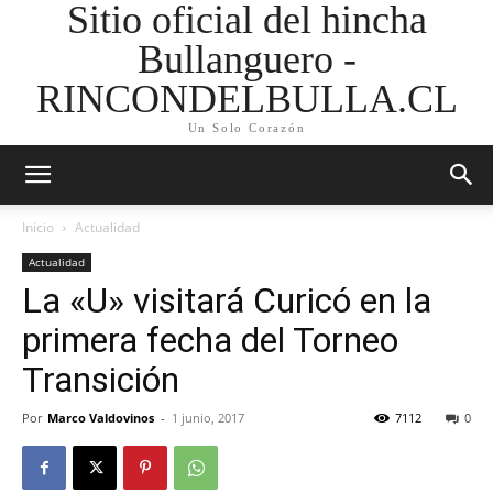
Sitio oficial del hincha
Bullanguero -
RINCONDELBULLA.CL
Un Solo Corazón
Inicio
Actualidad
Actualidad
La «U» visitará Curicó en la
primera fecha del Torneo
Transición
Por
Marco Valdovinos
-
1 junio, 2017
7112
0