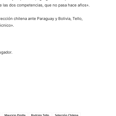
e las dos competencias, que no pasa hace años».
ección chilena ante Paraguay y Bolivia, Tello,
écnico».
ugador.
Mauricio Pinilla
Rodrigo Tello
Selección Chilena