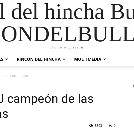
al del hincha B
CONDELBULL
Un Solo Corazón
AS
RINCÓN DEL HINCHA
MULTIMEDIA
las dos competencias
a U campeón de las
as
5593
0