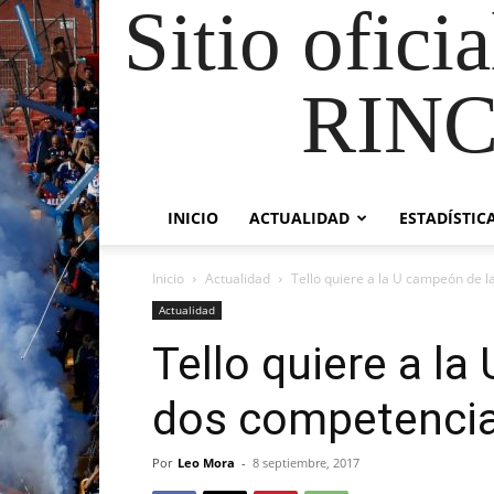
Sitio ofici
RIN
INICIO
ACTUALIDAD
ESTADÍSTIC
Inicio
Actualidad
Tello quiere a la U campeón de 
Actualidad
Tello quiere a l
dos competenci
Por
Leo Mora
-
8 septiembre, 2017