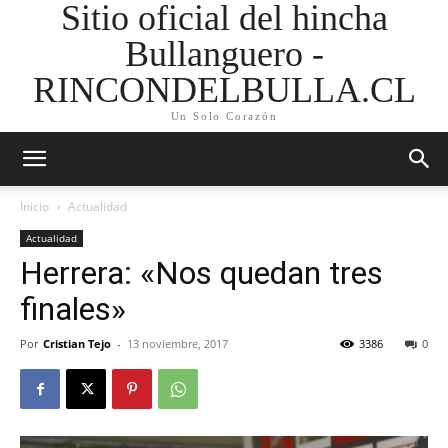
Sitio oficial del hincha
Bullanguero -
RINCONDELBULLA.CL
Un Solo Corazón
Inicio
Actualidad
Actualidad
Herrera: «Nos quedan tres
finales»
Por
Cristian Tejo
-
13 noviembre, 2017
3386
0