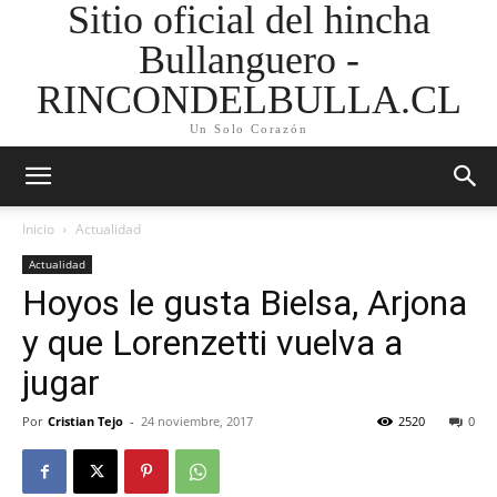
Sitio oficial del hincha
Bullanguero -
RINCONDELBULLA.CL
Un Solo Corazón
Inicio
Actualidad
Actualidad
Hoyos le gusta Bielsa, Arjona
y que Lorenzetti vuelva a
jugar
Por
Cristian Tejo
-
24 noviembre, 2017
2520
0