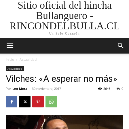
Sitio oficial del hincha
Bullanguero -
RINCONDELBULLA.CL
Un Solo Corazón
Inicio
Actualidad
Actualidad
Vilches: «A esperar no más»
Por
Leo Mora
-
30 noviembre, 2017
2646
0