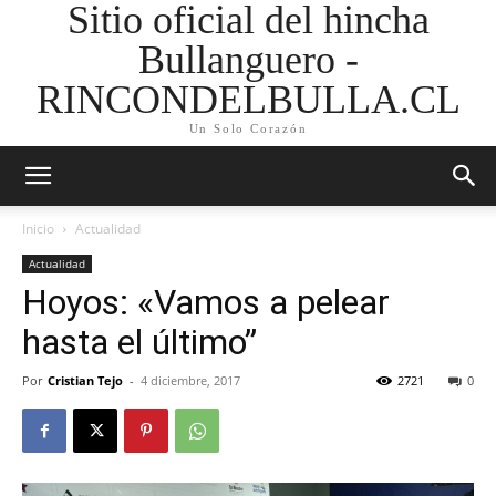
Sitio oficial del hincha
Bullanguero -
RINCONDELBULLA.CL
Un Solo Corazón
Inicio
Actualidad
Actualidad
Hoyos: «Vamos a pelear
hasta el último”
Por
Cristian Tejo
-
4 diciembre, 2017
2721
0