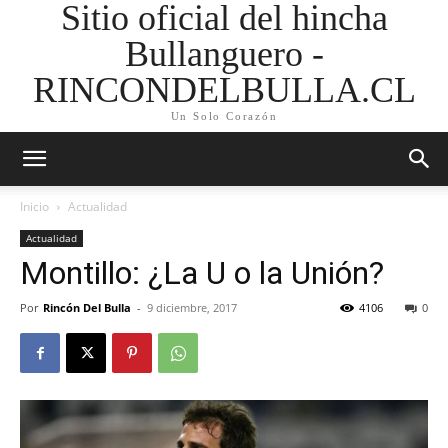
Sitio oficial del hincha
Bullanguero -
RINCONDELBULLA.CL
Un Solo Corazón
Inicio
Actualidad
Actualidad
Montillo: ¿La U o la Unión?
Por
Rincón Del Bulla
-
9 diciembre, 2017
4106
0