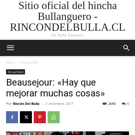
Sitio oficial del hincha
Bullanguero -
RINCONDELBULLA.CL
Un Solo Corazón
Inicio
Actualidad
Actualidad
Beausejour: «Hay que
mejorar muchas cosas»
Por
Rincón Del Bulla
-
11 diciembre, 2017
2640
0