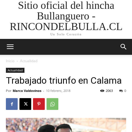
Sitio oficial del hincha
Bullanguero -
RINCONDELBULLA.CL
Un Solo Corazón
Inicio
Actualidad
Actualidad
Trabajado triunfo en Calama
Por
Marco Valdovinos
-
10 febrero, 2018
2063
0