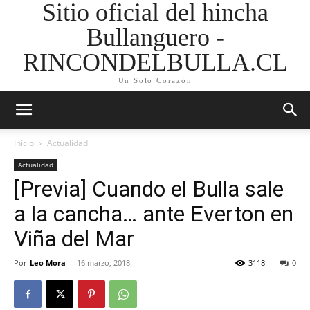
Sitio oficial del hincha
Bullanguero -
RINCONDELBULLA.CL
Un Solo Corazón
Inicio
Actualidad
Actualidad
[Previa] Cuando el Bulla sale
a la cancha… ante Everton en
Viña del Mar
Por
Leo Mora
-
16 marzo, 2018
3118
0