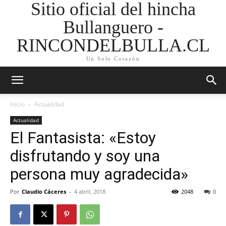
Sitio oficial del hincha
Bullanguero -
RINCONDELBULLA.CL
Un Solo Corazón
Inicio
Actualidad
Actualidad
El Fantasista: «Estoy
disfrutando y soy una
persona muy agradecida»
Por
Claudio Cáceres
-
4 abril, 2018
2048
0