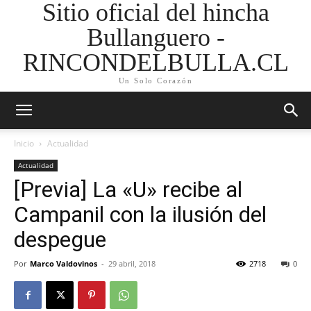
Sitio oficial del hincha
Bullanguero -
RINCONDELBULLA.CL
Un Solo Corazón
Inicio
Actualidad
Actualidad
[Previa] La «U» recibe al
Campanil con la ilusión del
despegue
Por
Marco Valdovinos
-
29 abril, 2018
2718
0