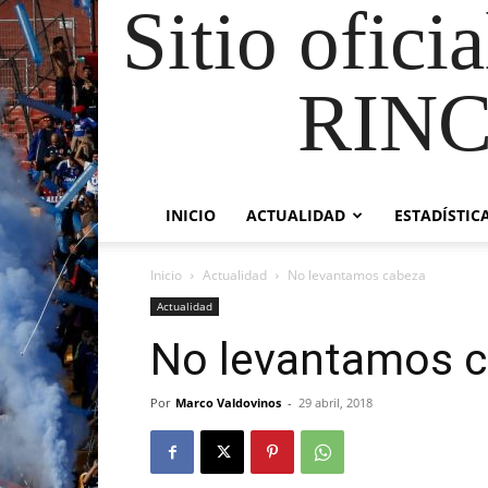
Sitio ofici
RIN
INICIO
ACTUALIDAD
ESTADÍSTIC
Inicio
Actualidad
No levantamos cabeza
Actualidad
No levantamos 
Por
Marco Valdovinos
-
29 abril, 2018