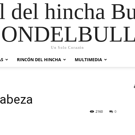
al del hincha B
CONDELBULL
Un Solo Corazón
AS
RINCÓN DEL HINCHA
MULTIMEDIA
cabeza
2160
0