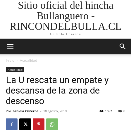
Sitio oficial del hincha
Bullanguero -
RINCONDELBULLA.CL
Un Solo Corazón
Inicio
Actualidad
Actualidad
La U rescata un empate y
descansa de la zona de
descenso
Por
Fabiola Cisterna
-
18 agosto, 2019
1692
0