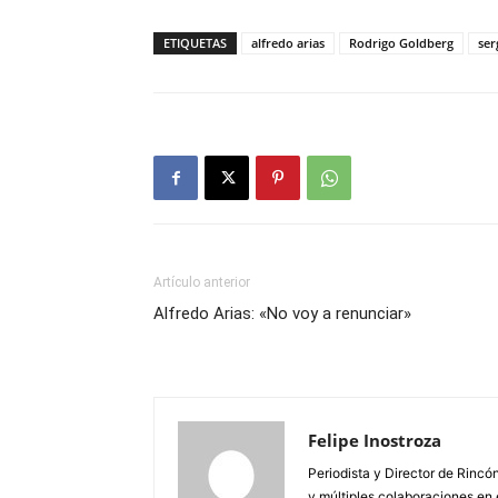
ETIQUETAS
alfredo arias
Rodrigo Goldberg
ser
Artículo anterior
Alfredo Arias: «No voy a renunciar»
Felipe Inostroza
Periodista y Director de Rincón
y múltiples colaboraciones en 