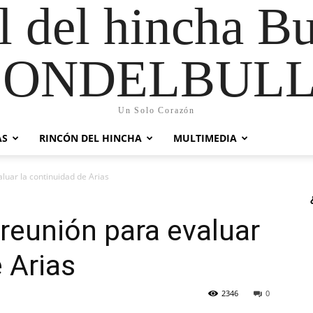
al del hincha B
CONDELBULL
Un Solo Corazón
AS
RINCÓN DEL HINCHA
MULTIMEDIA
luar la continuidad de Arias
reunión para evaluar
 Arias
2346
0