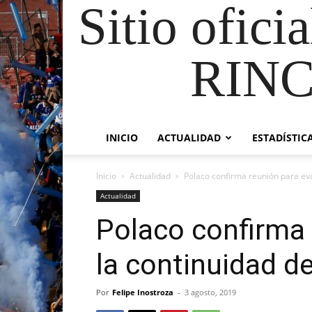
Sitio ofici
RIN
INICIO
ACTUALIDAD
ESTADÍSTIC
Inicio
Actualidad
Polaco confirma reunión para eva
Actualidad
Polaco confirma 
la continuidad de
Por
Felipe Inostroza
-
3 agosto, 2019