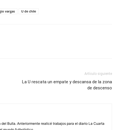
gio vargas
U de chile
Artículo siguiente
La U rescata un empate y descansa de la zona
de descenso
 del Bulla. Anteriormente realicé trabajos para el diario La Cuarta
el mundo futbolístico.