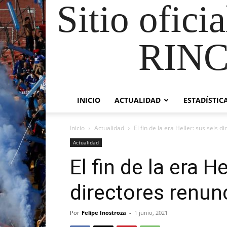
Sitio ofici
RIN
INICIO
ACTUALIDAD
ESTADÍSTIC
Inicio
Actualidad
El fin de la era Heller: sus seis d
Actualidad
El fin de la era H
directores renun
Por
Felipe Inostroza
-
1 junio, 2021