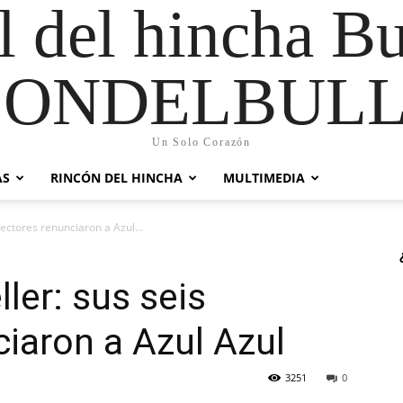
al del hincha B
CONDELBULL
Un Solo Corazón
AS
RINCÓN DEL HINCHA
MULTIMEDIA
irectores renunciaron a Azul...
eller: sus seis
ciaron a Azul Azul
3251
0