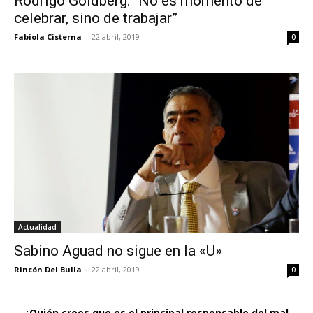
Rodrigo Goldberg: “No es momento de
celebrar, sino de trabajar”
Fabiola Cisterna
-
22 abril, 2019
0
Actualidad
Sabino Aguad no sigue en la «U»
Rincón Del Bulla
-
22 abril, 2019
0
¿Quién crees que es el principal responsable del mal