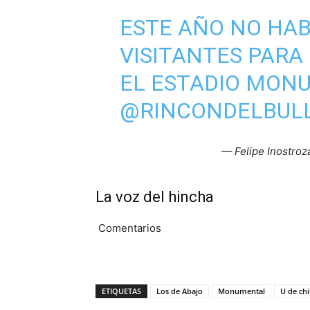
ESTE AÑO NO HA
VISITANTES PARA
EL ESTADIO MON
@RINCONDELBUL
— Felipe Inostroz
La voz del hincha
Comentarios
ETIQUETAS
Los de Abajo
Monumental
U de chi