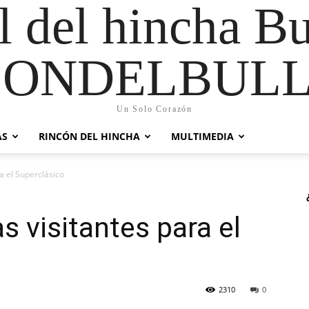
al del hincha B
CONDELBULL
Un Solo Corazón
AS
RINCÓN DEL HINCHA
MULTIMEDIA
a el Superclásico
s visitantes para el
2310
0