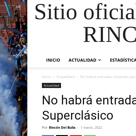
Sitio ofici
RIN
INICIO
ACTUALIDAD
ESTADÍSTIC
Inicio
Actualidad
No habrá entradas visitantes par
Actualidad
No habrá entrada
Superclásico
Por
Rincón Del Bulla
-
1 marzo, 2022