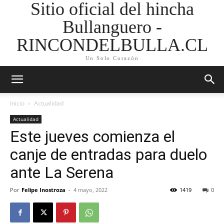
Sitio oficial del hincha
Bullanguero -
RINCONDELBULLA.CL
Un Solo Corazón
Inicio
Actualidad
Actualidad
Este jueves comienza el
canje de entradas para duelo
ante La Serena
Por
Felipe Inostroza
-
4 mayo, 2022
1419
0