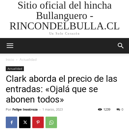
Sitio oficial del hincha
Bullanguero -
RINCONDELBULLA.CL
Un Solo Corazón
Inicio
Actualidad
Actualidad
Clark aborda el precio de las
entradas: «Ojalá que se
abonen todos»
Por
Felipe Inostroza
-
1 marzo, 2023
1239
0