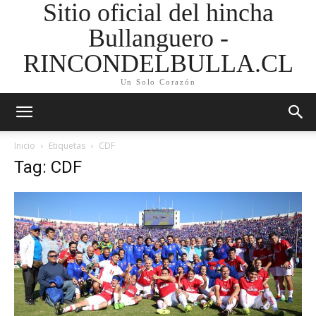
Sitio oficial del hincha
Bullanguero -
RINCONDELBULLA.CL
Un Solo Corazón
Inicio
Etiquetas
CDF
Tag: CDF