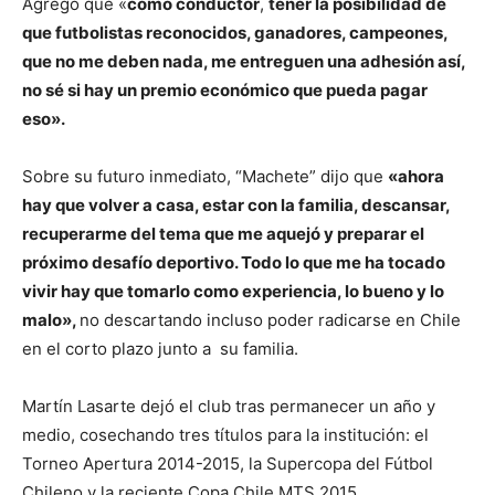
Agregó que «
como conductor
,
tener la posibilidad de
que futbolistas reconocidos, ganadores, campeones,
que no me deben nada, me entreguen una adhesión así,
no sé si hay un premio económico que pueda pagar
eso»
.
Sobre su futuro inmediato, “Machete” dijo que
«ahora
hay que
volver a casa, estar con la familia, descansar,
recuperarme del tema que me aquejó y preparar el
próximo desafío deportivo. Todo lo que me ha tocado
vivir hay que tomarlo como experiencia, lo bueno y lo
malo»
,
no descartando incluso poder radicarse en Chile
en el corto plazo junto a su familia.
Martín Lasarte dejó el club tras permanecer un año y
medio, cosechando tres títulos para la institución: el
Torneo Apertura 2014-2015, la Supercopa del Fútbol
Chileno y la reciente Copa Chile MTS 2015.