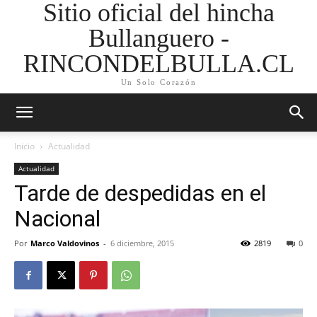
Sitio oficial del hincha
Bullanguero -
RINCONDELBULLA.CL
Un Solo Corazón
Inicio
Actualidad
Actualidad
Tarde de despedidas en el
Nacional
Por
Marco Valdovinos
-
6 diciembre, 2015
2819
0