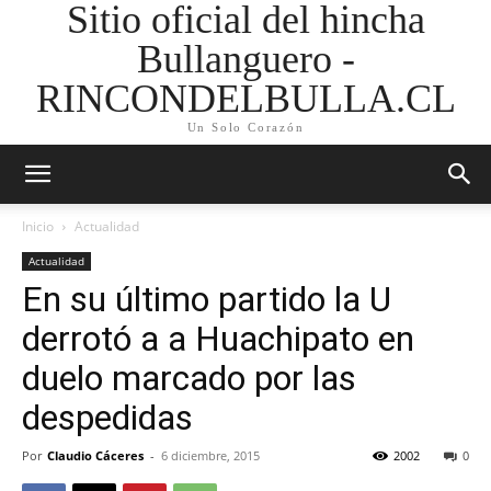
Sitio oficial del hincha
Bullanguero -
RINCONDELBULLA.CL
Un Solo Corazón
Inicio
Actualidad
Actualidad
En su último partido la U
derrotó a a Huachipato en
duelo marcado por las
despedidas
Por
Claudio Cáceres
-
6 diciembre, 2015
2002
0