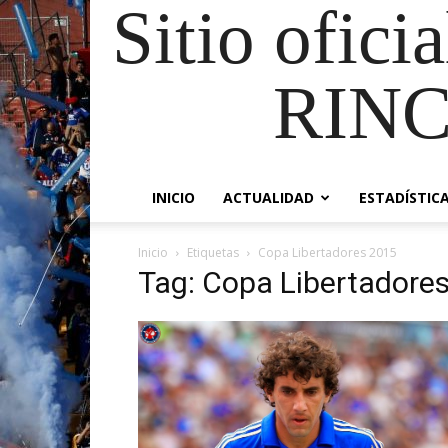
Sitio ofici
RIN
INICIO
ACTUALIDAD
ESTADÍSTIC
Inicio
Etiquetas
Copa Libertadores 2015
Tag: Copa Libertadore