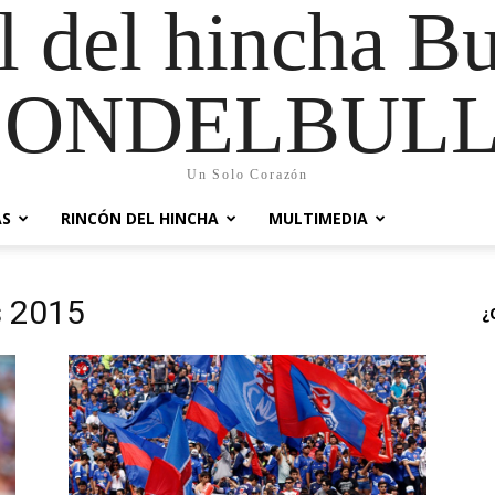
al del hincha B
CONDELBULL
Un Solo Corazón
AS
RINCÓN DEL HINCHA
MULTIMEDIA
s 2015
¿