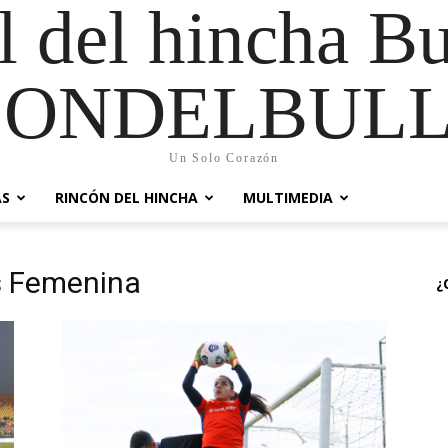
al del hincha B
CONDELBULL
Un Solo Corazón
AS
RINCÓN DEL HINCHA
MULTIMEDIA
s Femenina
¿