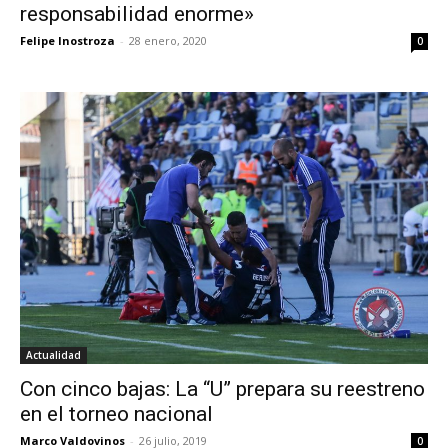
responsabilidad enorme»
Felipe Inostroza
-
28 enero, 2020
0
Actualidad
Con cinco bajas: La “U” prepara su reestreno
en el torneo nacional
Marco Valdovinos
-
26 julio, 2019
0