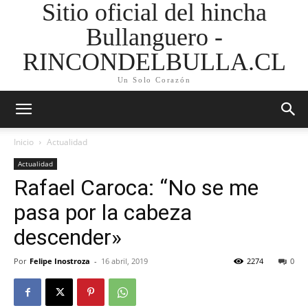
Sitio oficial del hincha
Bullanguero -
RINCONDELBULLA.CL
Un Solo Corazón
Inicio
Actualidad
Actualidad
Rafael Caroca: “No se me
pasa por la cabeza
descender»
Por
Felipe Inostroza
-
16 abril, 2019
2274
0