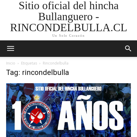
Sitio oficial del hincha
Bullanguero -
RINCONDELBULLA.CL
Un Solo Corazón
Inicio
Etiquetas
Rincondelbulla
Tag: rincondelbulla