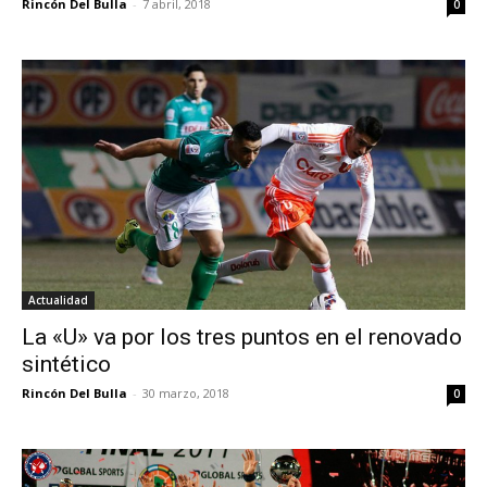
Rincón Del Bulla
-
7 abril, 2018
0
Actualidad
La «U» va por los tres puntos en el renovado
sintético
Rincón Del Bulla
-
30 marzo, 2018
0