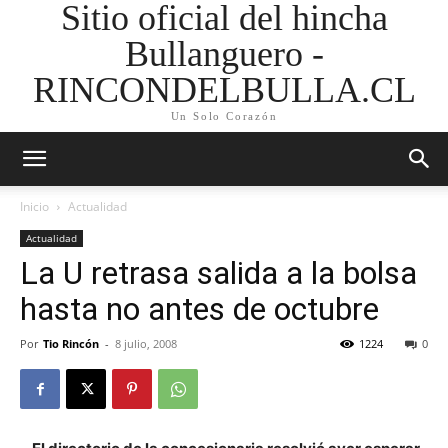
Sitio oficial del hincha
Bullanguero -
RINCONDELBULLA.CL
Un Solo Corazón
Inicio
Actualidad
Actualidad
La U retrasa salida a la bolsa
hasta no antes de octubre
Por
Tio Rincón
-
8 julio, 2008
1224
0