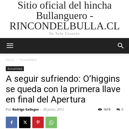
Sitio oficial del hincha
Bullanguero -
RINCONDELBULLA.CL
Un Solo Corazón
Inicio
Actualidad
Actualidad
A seguir sufriendo: O’higgins
se queda con la primera llave
en final del Apertura
Por
Rodrigo Gallegos
-
28 junio, 2012
1619
0