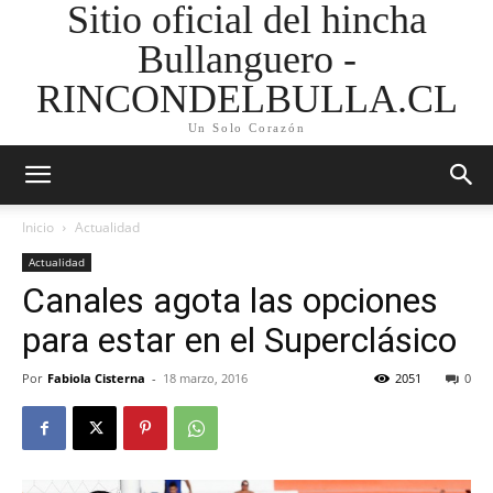
Sitio oficial del hincha
Bullanguero -
RINCONDELBULLA.CL
Un Solo Corazón
Inicio
Actualidad
Actualidad
Canales agota las opciones
para estar en el Superclásico
Por
Fabiola Cisterna
-
18 marzo, 2016
2051
0