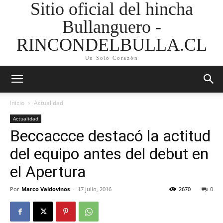
Sitio oficial del hincha
Bullanguero -
RINCONDELBULLA.CL
Un Solo Corazón
Inicio
Actualidad
Actualidad
Beccaccce destacó la actitud
del equipo antes del debut en
el Apertura
Por
Marco Valdovinos
-
17 julio, 2016
2670
0