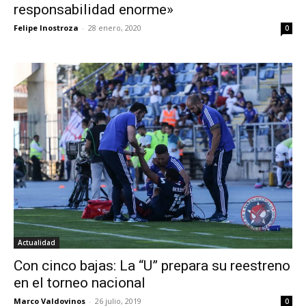
responsabilidad enorme»
Felipe Inostroza
-
28 enero, 2020
0
Actualidad
Con cinco bajas: La “U” prepara su reestreno
en el torneo nacional
Marco Valdovinos
-
26 julio, 2019
0