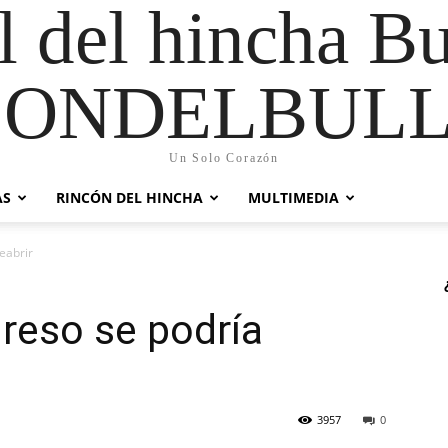
al del hincha B
CONDELBULL
Un Solo Corazón
AS
RINCÓN DEL HINCHA
MULTIMEDIA
eabrir
greso se podría
3957
0