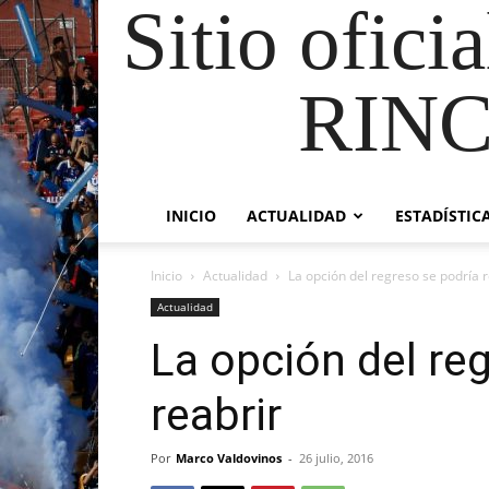
Sitio ofici
RIN
INICIO
ACTUALIDAD
ESTADÍSTIC
Inicio
Actualidad
La opción del regreso se podría r
Actualidad
La opción del re
reabrir
Por
Marco Valdovinos
-
26 julio, 2016