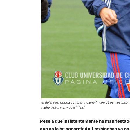
el delantero podría compartir camarín con otros tres bica
nadie. Foto: www.udechile.cl
Pese a que insistentemente ha manifestado 
aún no lo ha concretado. Los hinchas ya no s