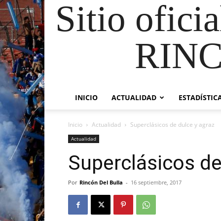
Sitio ofici
RIN
INICIO
ACTUALIDAD
ESTADÍSTIC
Inicio
Actualidad
Superclásicos de dulce y agraz
Actualidad
Superclásicos de
Por
Rincón Del Bulla
-
16 septiembre, 2017