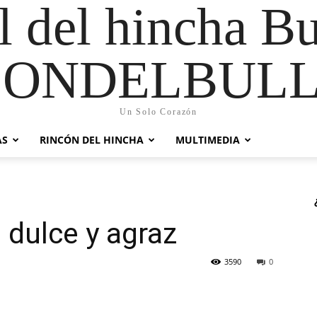
al del hincha B
CONDELBULL
Un Solo Corazón
AS
RINCÓN DEL HINCHA
MULTIMEDIA
 dulce y agraz
3590
0