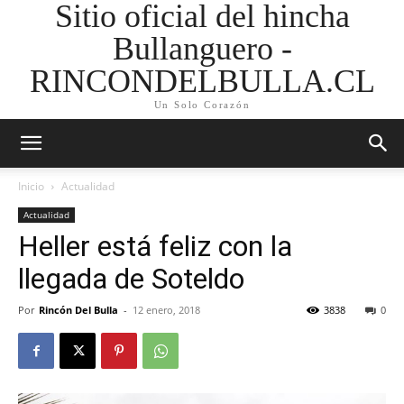
Sitio oficial del hincha
Bullanguero -
RINCONDELBULLA.CL
Un Solo Corazón
Inicio
Actualidad
Actualidad
Heller está feliz con la
llegada de Soteldo
Por
Rincón Del Bulla
-
12 enero, 2018
3838
0