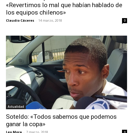
«Revertimos lo mal que habían hablado de
los equipos chilenos»
Claudio Cáceres
-
14 marzo, 2018
0
Actualidad
Soteldo: «Todos sabemos que podemos
ganar la copa»
Leo Mora
-
7 marzo, 2018
0