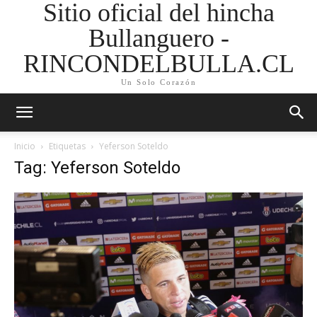
Sitio oficial del hincha
Bullanguero -
RINCONDELBULLA.CL
Un Solo Corazón
Inicio
Etiquetas
Yeferson Soteldo
Tag: Yeferson Soteldo