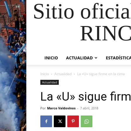
Sitio ofici
RIN
INICIO
ACTUALIDAD
ESTADÍSTIC
Inicio
Actualidad
La «U» sigue firme en la cima
Actualidad
La «U» sigue fir
Por
Marco Valdovinos
-
7 abril, 2018