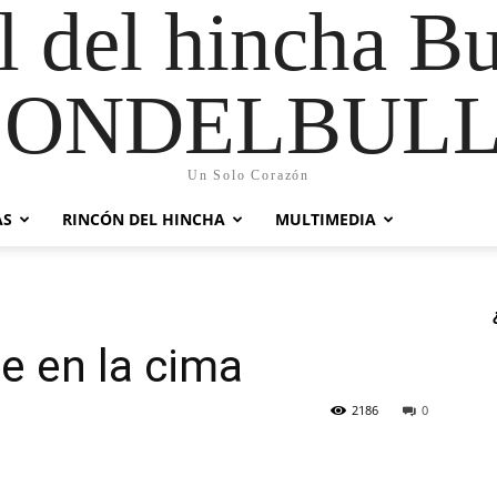
al del hincha B
CONDELBULL
Un Solo Corazón
AS
RINCÓN DEL HINCHA
MULTIMEDIA
me en la cima
2186
0