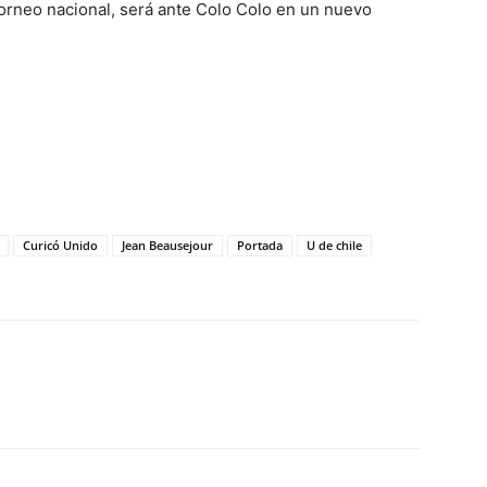
torneo nacional, será ante Colo Colo en un nuevo
Curicó Unido
Jean Beausejour
Portada
U de chile