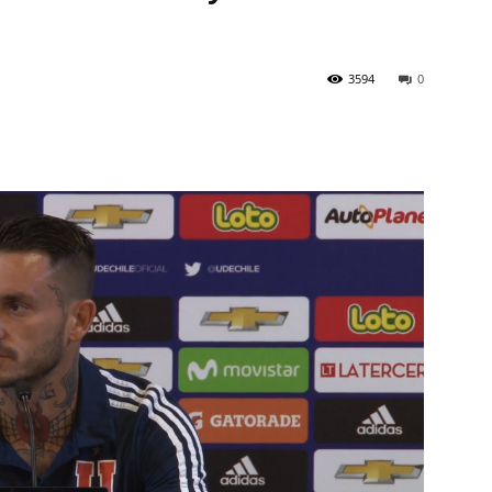
3594
0