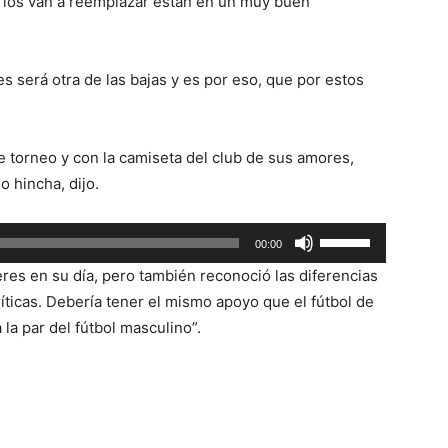
 los van a reemplazar están en un muy buen
será otra de las bajas y es por eso, que por estos
te torneo y con la camiseta del club de sus amores,
o hincha, dijo.
Utiliza
00:00
las
res en su día, pero también reconoció las diferencias
teclas
íticas. Debería tener el mismo apoyo que el fútbol de
de
 la par del fútbol masculino”.
flecha
arriba/abajo
para
aumentar
o