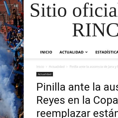
Sitio ofici
RIN
INICIO
ACTUALIDAD
ESTADÍSTIC
Inicio
Actualidad
Pinilla ante la ausencia de Jara y
Actualidad
Pinilla ante la a
Reyes en la Copa
reemplazar está