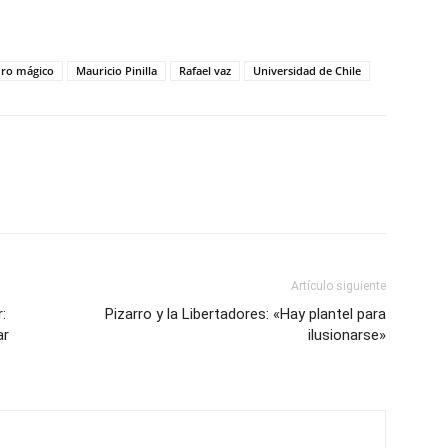
disminuir
el
ro mágico
Mauricio Pinilla
Rafael vaz
Universidad de Chile
volumen.
Artículo siguiente
:
Pizarro y la Libertadores: «Hay plantel para
ar
ilusionarse»