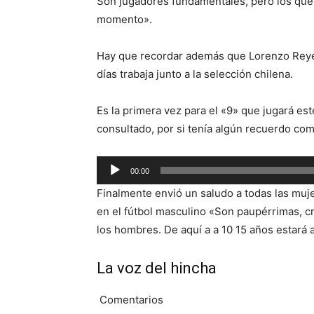
Son jugadores fundamentales, pero los que
momento».
Hay que recordar además que Lorenzo Reyes 
días trabaja junto a la selección chilena.
Es la primera vez para el «9» que jugará es
consultado, por si tenía algún recuerdo com
Reproductor
00:00
de
Finalmente envió un saludo a todas las muje
audio
en el fútbol masculino «Son paupérrimas, cr
los hombres. De aquí a a 10 15 años estará a
La voz del hincha
Comentarios