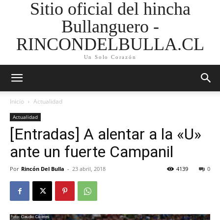
Sitio oficial del hincha
Bullanguero -
RINCONDELBULLA.CL
Un Solo Corazón
Inicio
Actualidad
Actualidad
[Entradas] A alentar a la «U»
ante un fuerte Campanil
Por
Rincón Del Bulla
-
23 abril, 2018
4139
0