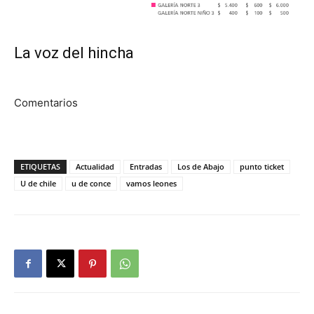
La voz del hincha
Comentarios
ETIQUETAS
Actualidad
Entradas
Los de Abajo
punto ticket
U de chile
u de conce
vamos leones