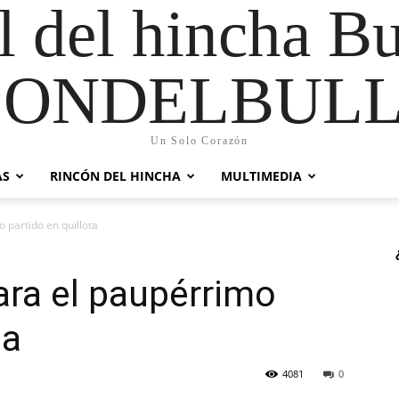
al del hincha B
CONDELBULL
Un Solo Corazón
AS
RINCÓN DEL HINCHA
MULTIMEDIA
 partido en quillota
ara el paupérrimo
ta
4081
0