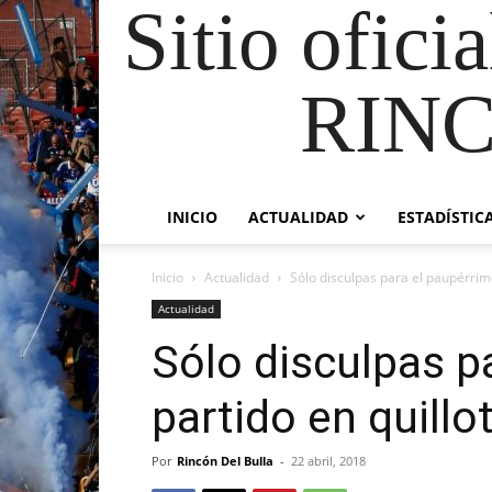
Sitio ofici
RIN
INICIO
ACTUALIDAD
ESTADÍSTIC
Inicio
Actualidad
Sólo disculpas para el paupérrimo
Actualidad
Sólo disculpas p
partido en quillo
Por
Rincón Del Bulla
-
22 abril, 2018