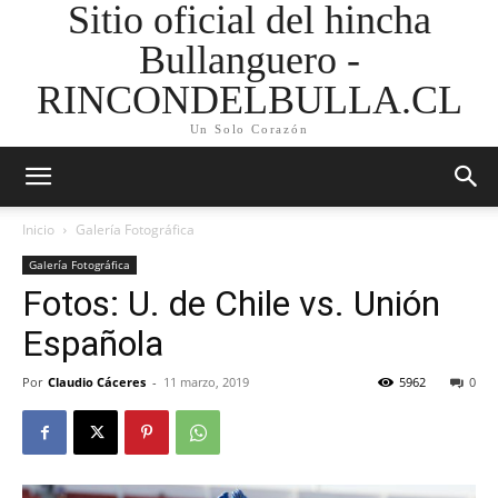
Sitio oficial del hincha
Bullanguero -
RINCONDELBULLA.CL
Un Solo Corazón
Inicio
Galería Fotográfica
Galería Fotográfica
Fotos: U. de Chile vs. Unión
Española
Por
Claudio Cáceres
-
11 marzo, 2019
5962
0