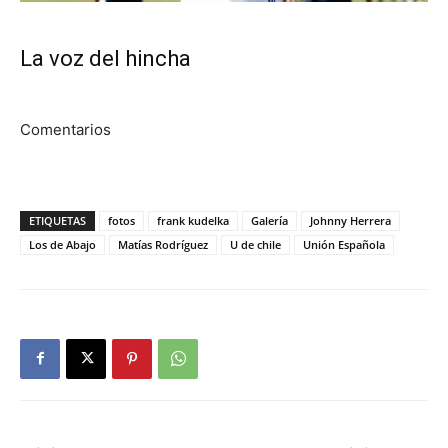
La voz del hincha
Comentarios
ETIQUETAS
fotos
frank kudelka
Galería
Johnny Herrera
Los de Abajo
Matías Rodríguez
U de chile
Unión Española