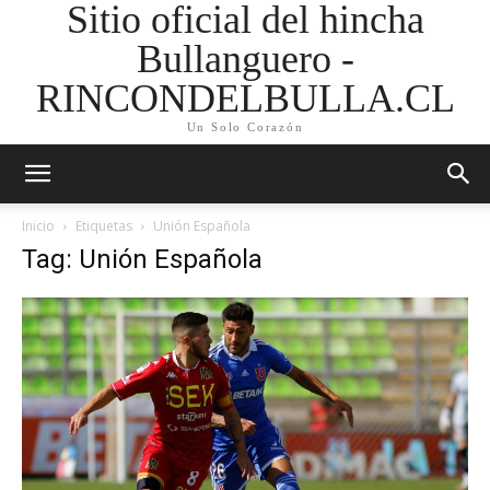
Sitio oficial del hincha
Bullanguero -
RINCONDELBULLA.CL
Un Solo Corazón
Inicio
Etiquetas
Unión Española
Tag: Unión Española