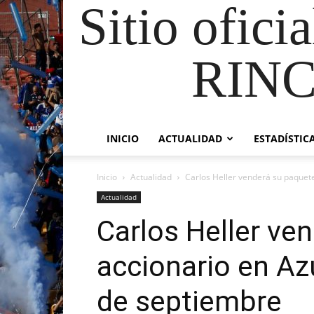
Sitio ofici
RIN
INICIO
ACTUALIDAD
ESTADÍSTIC
Inicio
Actualidad
Carlos Heller venderá su paquete 
Actualidad
Carlos Heller ve
accionario en Az
de septiembre