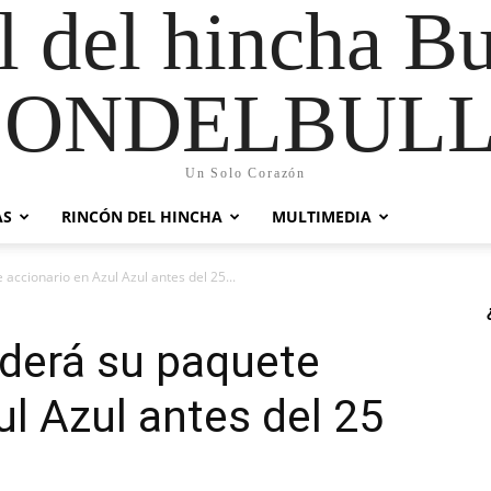
al del hincha B
CONDELBULL
Un Solo Corazón
AS
RINCÓN DEL HINCHA
MULTIMEDIA
accionario en Azul Azul antes del 25...
nderá su paquete
ul Azul antes del 25